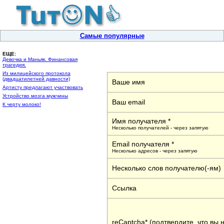
Самые популярные
ЕЩЕ:
Девочка и Маньяк. Финансовая
трагедия.
Из милицейского протокола
(двадцатилетней давности)
Ваше имя
Артисту предлагают участвовать
Устройство мозга мужчины
Ваш email
К черту молоко!
Имя получателя *
Несколько получателей - через запятую
Email получателя *
Несколько адресов - через запятую
Несколько слов получателю(-ям)
Ссылка
reCaptcha* (подтвердите, что вы 