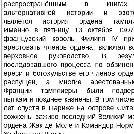
распространённым в книга
альтернативной истории и эзоте
является история ордена тампли
Именно в пятницу 13 октября 1307
французский король Филипп IV при
арестовать членов ордена, включая в
верховное руководство. В резул
последовавшего процесса по обвинен
ереси и богохульстве его членов орд
распущен, а многие арестованн
Франции тамплиеры были подвер
пыткам и позднее казнены. В том числ
лет спустя в Париже на острове Сит
сожжены заживо последний Великий м
ордена Жак де Моле и Командор Норм
Жофруа де Шарне.