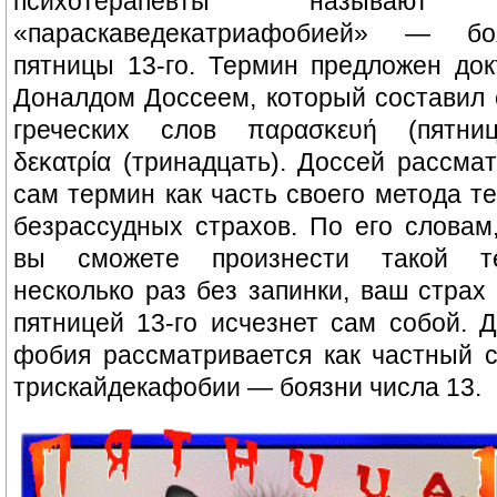
психотерапевты называют
«параскаведекатриафобией» — бо
пятницы 13-го. Термин предложен до
Доналдом Доссеем, который составил 
греческих слов παρασκευή (пятни
δεκατρία (тринадцать). Доссей рассма
сам термин как часть своего метода т
безрассудных страхов. По его словам
вы сможете произнести такой т
несколько раз без запинки, ваш страх
пятницей 13-го исчезнет сам собой. 
фобия рассматривается как частный 
трискайдекафобии — боязни числа 13.