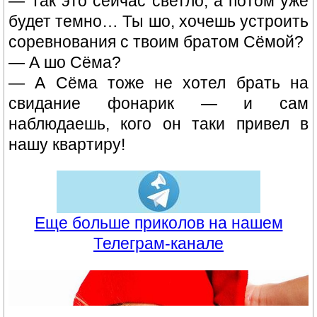
— Так это сейчас светло, а потом уже
будет темно… Ты шо, хочешь устроить
соревнования с твоим братом Сёмой?
— А шо Сёма?
— А Сёма тоже не хотел брать на
свидание фонарик — и сам
наблюдаешь, кого он таки привел в
нашу квартиру!
Еще больше приколов на нашем
Телеграм-канале