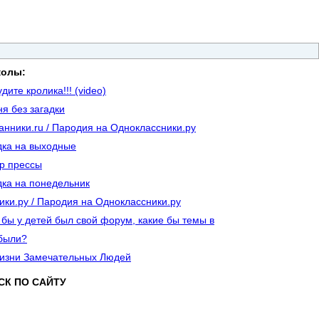
колы:
дите кролика!!! (video)
ня без загадки
анники.ru / Пародия на Одноклассники.ру
дка на выходные
р прессы
дка на понедельник
ики.ру / Пародия на Одноклассники.ру
 бы у детей был свой форум, какие бы темы в
были?
изни Замечательных Людей
СК ПО САЙТУ