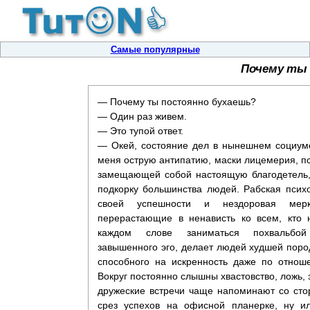
Самые популярные
Почему ты 
— Почему ты постоянно бухаешь?
— Один раз живем.
— Это тупой ответ.
— Окей, состояние дел в нынешнем социум
меня острую антипатию, маски лицемерия, п
замещающей собой настоящую благодетель,
подкорку большинства людей. Рабская психо
своей успешности и нездоровая мерка
перерастающие в ненависть ко всем, кто 
каждом слове заниматься похвальбой
завышенного эго, делает людей худшей пород
способного на искренность даже по отнош
Вокруг постоянно слышны хвастовство, ложь, 
дружеские встречи чаще напоминают со сто
срез успехов на офисной планерке, ну и