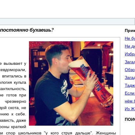
постоянно бухаешь?
При
Не бу
Ни д
Избр
Зага
е вызывает у
севдоморали,
Обзо
 впитались в
Зага
логия культа
Тадж
нтильность,
Если
не готов при
нём 
 чрезмерно
ой скота, не
Из Ж
ению к себе.
ПОИ
зависть, даже
роны краткий
ли спор школьников "у кого струя дальше". Женщины