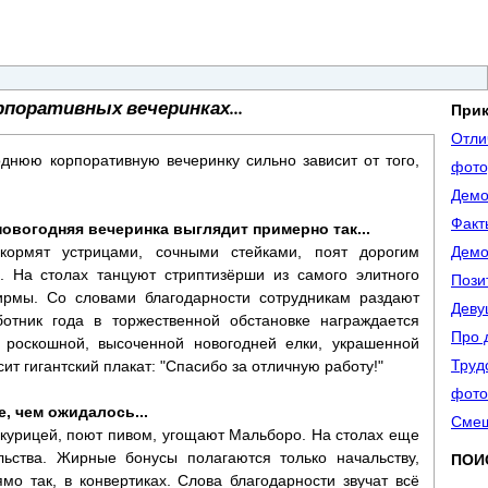
рпоративных вечеринках...
При
Отли
днюю корпоративную вечеринку сильно зависит от того,
фото
Демо
Факт
новогодняя вечеринка выглядит примерно так...
кормят устрицами, сочными стейками, поят дорогим
Демо
. На столах танцуют стриптизёрши из самого элитного
Пози
фирмы. Со словами благодарности сотрудникам раздают
Деву
отник года в торжественной обстановке награждается
Про 
роскошной, высоченной новогодней елки, украшенной
Труд
ит гигантский плакат: "Спасибо за отличную работу!"
фото
е, чем ожидалось...
Смеш
 курицей, поют пивом, угощают Мальборо. На столах еще
льства. Жирные бонусы полагаются только начальству,
ПОИ
мо так, в конвертиках. Слова благодарности звучат всё