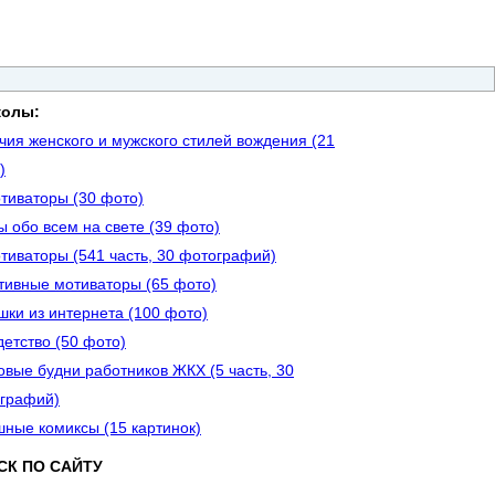
колы:
чия женского и мужского стилей вождения (21
)
тиваторы (30 фото)
ы обо всем на свете (39 фото)
тиваторы (541 часть, 30 фотографий)
тивные мотиваторы (65 фото)
шки из интернета (100 фото)
детство (50 фото)
овые будни работников ЖКХ (5 часть, 30
графий)
ные комиксы (15 картинок)
СК ПО САЙТУ