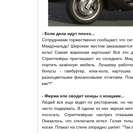
- Если дела идут плохо...
Сотрудникам торжественно сообщают, что сего
Макдональдс! Широким жестом заказывается
колы! Самая жаренная картошка! Всё это д
Стриптизёрш приглашают из соседнего Мак
портить казённую мебель. Лучшему работн
бонусы - гамбургер, кока-кола, картошк
разноцветными финансовыми отчетами. Плак
как?!"
- Фирма еле сводит концы с концами...
Людей все еще водят по ресторанам, но чис
чисто подержать. В одном из них черная метк
пососать. Стриптизёрши наотрез отказыв
Оказалось, что отключили котел. Голая тол
носки. Плакат на стене злорадно шипит: "Так 