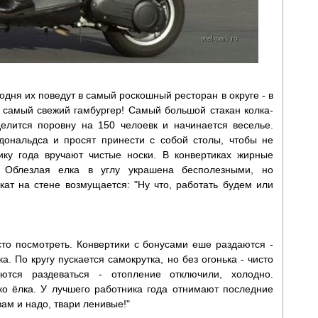
дня их поведут в самый роскошный ресторан в округе - в
 самый свежий гамбургер! Самый большой стакан колка-
елится поровну на 150 челоевк и начинается веселье.
дональдса и просят принести с собой столы, чтобы не
ику года вручают чистые носки. В конвертиках жирные
а. Облезлая елка в углу украшена бесполезными, но
ат на стене возмущается: "Ну что, работать будем или
то посмотреть. Конвертики с бонусами еше раздаются -
а. По кругу пускается самокрутка, но без огонька - чисто
аются раздеваться - отопление отключили, холодно.
ько ёлка. У лучшего работника года отнимают последние
вам и надо, твари ленивые!"