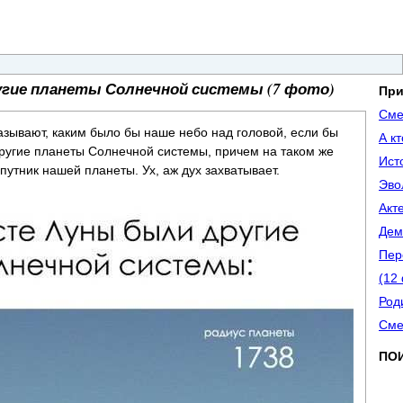
угие планеты Солнечной системы (7 фото)
При
Сме
зывают, каким было бы наше небо над головой, если бы
А к
другие планеты Солнечной системы, причем на таком же
Ист
путник нашей планеты. Ух, аж дух захватывает.
Эво
Акт
Дем
Пер
(12
Род
Сме
ПО