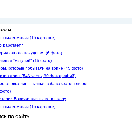
колы:
шные комиксы (15 картинок)
то работает?
ория одного похудения (6 фото)
люция "жигулей" (15 фото)
еры, которые побывали на войне (49 фото)
отиваторы (543 часть, 30 фотографий)
естановка лиц - лучшая забава фотошоперов
 фото)
ителей Вовочки вызывают в школу
шные комиксы (15 картинок)
ИСК ПО САЙТУ