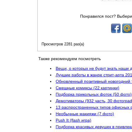
Понравился пост? Выбери
Просмотров 2281 раз(а)
Также рекомендуем посмотреть
Вещи, о которых не будут знать наши 
Лучшие работы в жанре стрит-арта 201
Обновленный позитивный новогодний 
Смешные комиксы (22 картинки)
Подборка прикольных фоток (50 фото)
Демотиваторы (932 часть, 30 фотогра
13 распространенных типов офисных р
Необычные макияжи (7 фото)
Push It (flash игра)
Подборка красивых девушек в привлек