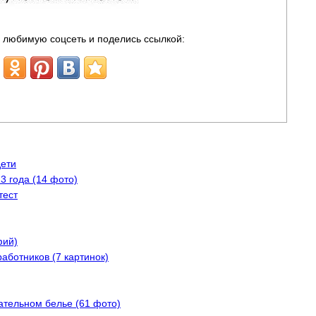
 любимую соцсеть и поделись ссылкой:
дети
3 года (14 фото)
тест
фий)
аботников (7 картинок)
ательном белье (61 фото)