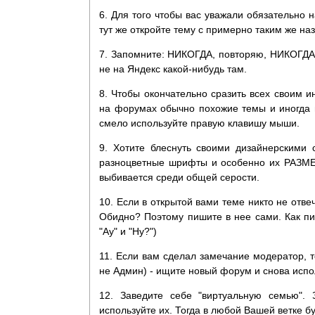
6. Для того чтобы вас уважали обязательно н
тут же откройте тему с примерно таким же на
7. Запомните: НИКОГДА, повторяю, НИКОГДА
не на Яндекс какой-нибудь там.
8. Чтобы окончательно сразить всех своим и
на форумах обычно похожие темы и иногда н
смело используйте правую клавишу мыши.
9. Хотите блеснуть своими дизайнерскими
разноцветные шрифты и особенно их РАЗМЕ
выбивается среди общей серости.
10. Если в открытой вами теме никто не отвеч
Обидно? Поэтому пишите в нее сами. Как пис
"Ау" и "Ну?")
11. Если вам сделал замечание модератор, то
не Админ) - ищите новый форум и снова испол
12. Заведите себе "виртуальную семью". 
используйте их. Тогда в любой Вашей ветке б