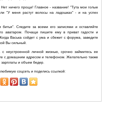
 Нет ничего проще! Главное - название! "Тута мои голые
или "У меня растут волосы на ладошках" - и на успех
 битья". Следите за всеми его записями и оставляйте
го аватаром. Почаще пишите ему в приват гадости и
 Когда Васька сойдет с ума и сбежит с форума, заведите
акой Вы сильный.
а с неустроенной личной жизнью, срочно займитесь ее
те с домашним адресом и телефоном. Желательно также
р зарплаты и объем бедер.
любимую соцсеть и поделись ссылкой: