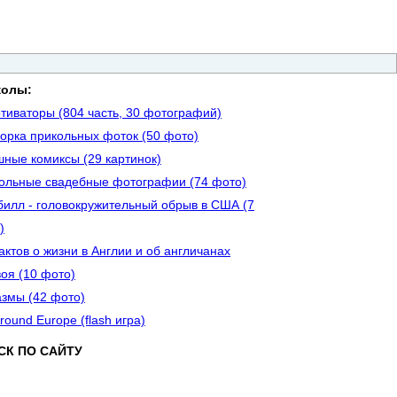
колы:
тиваторы (804 часть, 30 фотографий)
орка прикольных фоток (50 фото)
ные комиксы (29 картинок)
ольные свадебные фотографии (74 фото)
билл - головокружительный обрыв в США (7
)
актов о жизни в Англии и об англичанах
воя (10 фото)
змы (42 фото)
round Europe (flash игра)
СК ПО САЙТУ