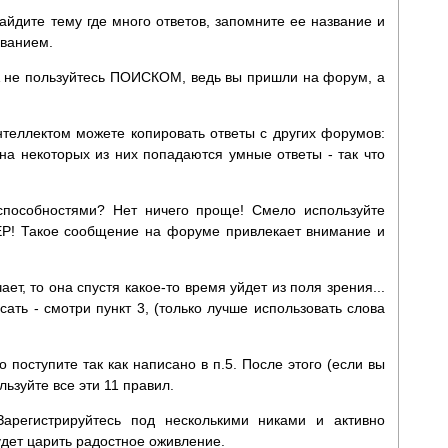
айдите тему где много ответов, запомните ее название и
званием.
 не пользуйтесь ПОИСКОМ, ведь вы пришли на форум, а
нтеллектом можете копировать ответы с других форумов:
а некоторых из них попадаются умные ответы - так что
 способностями? Нет ничего проще! Смело используйте
Р! Такое сообщение на форуме привлекает внимание и
ает, то она спустя какое-то время уйдет из поля зрения...
ать - смотри пункт 3, (только лучше использовать слова
 поступите так как написано в п.5. После этого (если вы
ьзуйте все эти 11 правил.
Зарегистрируйтесь под несколькими никами и активно
удет царить радостное оживление.