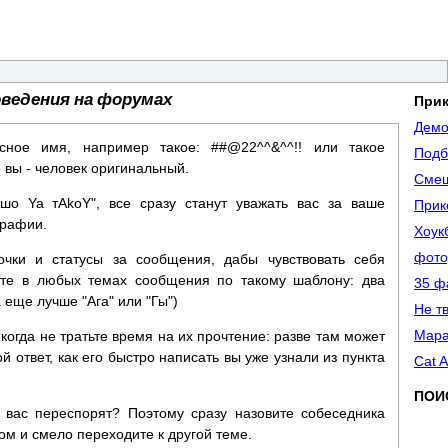
оведения на форумах
При
Демо
сное имя, например такое: ##@22^^&^^!! или такое
Подб
 вы - человек оригинальный.
Смеш
 шо Ya тАkоY", все сразу станут уважать вас за ваше
Прик
графии.
Хоук
фото
чки и статусы за сообщения, дабы чувствовать себя
те в любых темах сообщения по такому шаблону: два
35 ф
 еще лучше "Ага" или "Гы")
Не т
Мара
когда не тратьте время на их прочтение: разве там может
й ответ, как его быстро написать вы уже узнали из пункта
Cat A
ПОИ
г вас переспорят? Поэтому сразу назовите собеседника
ом и смело переходите к другой теме.