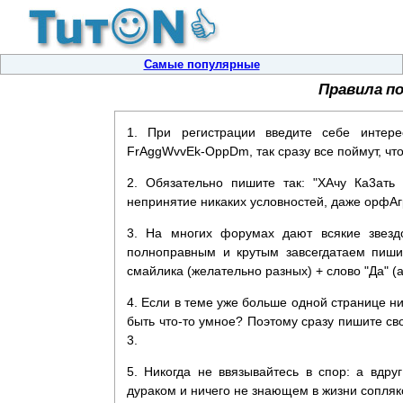
Самые популярные
Правила п
1. При регистрации введите себе интере
FrAggWvvEk-OppDm, так сразу все поймут, что
2. Обязательно пишите так: "ХАчу Ка3ать
непринятие никаких условностей, даже орфА
3. На многих форумах дают всякие звездо
полноправным и крутым завсегдатаем пиши
смайлика (желательно разных) + слово "Да" (а
4. Если в теме уже больше одной странице ни
быть что-то умное? Поэтому сразу пишите сво
3.
5. Никогда не ввязывайтесь в спор: а вдру
дураком и ничего не знающем в жизни сопляк