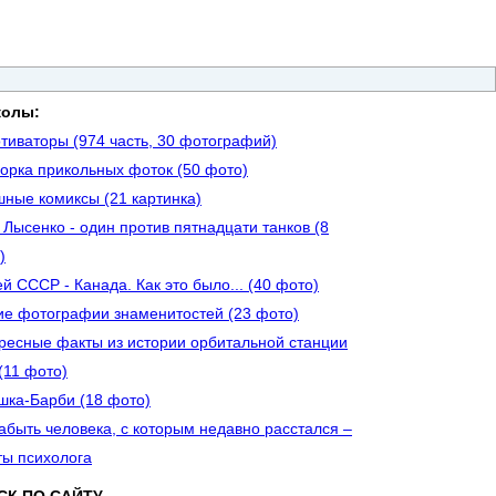
колы:
тиваторы (974 часть, 30 фотографий)
орка прикольных фоток (50 фото)
ные комиксы (21 картинка)
 Лысенко - один против пятнадцати танков (8
)
ей СССР - Канада. Как это было... (40 фото)
ие фотографии знаменитостей (23 фото)
ресные факты из истории орбитальной станции
(11 фото)
шка-Барби (18 фото)
забыть человека, с которым недавно расстался –
ты психолога