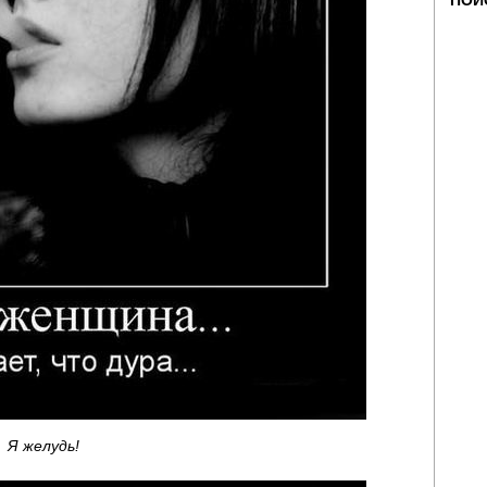
ПОИ
Я желудь!