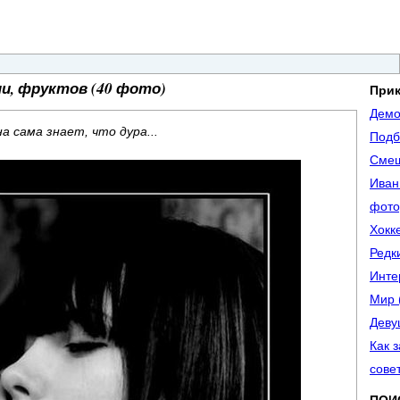
и, фруктов (40 фото)
При
Демо
 сама знает, что дура...
Подб
Смеш
Иван
фото
Хокк
Редк
Инте
Мир 
Деву
Как 
сове